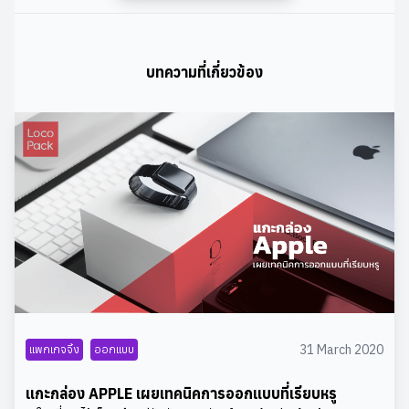
ความรู้สึกกลมกลืน สีม่วง Ultra Violet ได้ถูกคัดเลือกให้
เป็นโทนสีแห่งปีสำหรับแวดวงการออกแบบกราฟฟิกและแพค
เกจจิ้ง ซึ่งผลการคัดเลือกครั้งนี้ ถือว่าสอดคล้องกับทิศทาง
ของผลงานดีไซน์เนอร์จากทั่วโลกเป็นอย่างดี ดั่งที่ปรากฏให้
บทความที่เกี่ยวข้อง
เห็นในเทรนด์การออกแบบแพคเกจจิ้ง สินค้าอุปโภคบริโภค
สินค้าเสริมความงาม รวมไปถึงผลิตภัณฑ์จากแบรนด์หรู ซึ่ง
นับวันจะยิ่งเน้นความซับซ้อนและมิติของการออกแบบที่มาก
ขึ้นยิ่งกว่าเดิม ULTRA VIOLET และวงการแฟชั่นด้วย
คุณสมบัติที่มีความเป็นกลางระหว่างเพศหญิงและเพศชาย
ตัวเลือกอย่างสีม่วง Ultra Violet ที่ผสมผสานกันระหว่าง
พื้นสีของสีแดง และสีฟ้า ได้ถูกหยิบยกเป็นเครื่องมือเพื่อสร้าง
ความรู้สึกเชื่อมโยงระหว่างผู้ออกแบบ ผู้ผลิตและผู้บริโภค
ทุกๆเพศ นอกจากนี้ความเข้ากันได้ดีกับสี และวัสดุที่หลาก
หลายอย่างไม่จำกัด อาทิ การใช้สีทองกับสีม่วงเพื่อให้
บรรยากาศหรูหรา การใช้สีเขียวเทากับสีม่วงก็ให้ความรู้สึก
เป็นธรรมชาติ นอกจากนี้การจับคู่ผ้าหรูอย่างกำมะหยี่กับสี
31 March 2020
แพกเกจจิ้ง
ออกแบบ
ม่วงสำหรับชุดราตรีงานกลางคืน ก็ดูเข้ากันได้ดีไม่แพ้การ
เลือกใช้สีม่วงสำหรับสินค้านักกีฬา หรือรองเท้าผ้าใบ ULTRA
แกะกล่อง APPLE เผยเทคนิคการออกแบบที่เรียบหรู
VIOLET ในแวดวงความงาม ถือเป็นมนต์ขลังของสีม่วง