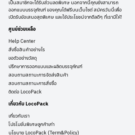
ถึง ขยะที่ไม่ทำลายธรรมชาติหรือสภาวะแวดล้อมต่างๆบนโลกใบนี้ เป็น
เป็นสมาชิกจะได้รับส่วนลดพิเศษ นอกจากนี้คุณยังสามารถ
แนวคิดที่แสดงถึงความรับผิดชอบต่อเพื่อนร่วมโลกทุกชีวิต ยกตัวอย่างเช่น
ออกแบบบรรจุภัณฑ์ ของคุณได้ฟรีบนเว็บไซต์ สมัครวันนี้เพื่อ
Pangea organics brands สบู่ที่ภาพลักษณ์ของแบรนด์เป็นสบู่ออแกน
เปิดรับข้อเสนอสุดพิเศษ และใช้ประโยชน์จากดีลดีๆ ที่เรามีให้!
นิคจากธรรมชาติ ด้วยการออกแบบแพคเกจจิ้งที่เป็นมิตรต่อธรรมชาติ โดย
ใส่เมล็ดพันธุ์เล็กๆไว้ในแพคเกจจิ้ง พร้อมกระดาษที่ย่อยสลายได้ เพื่อที่
ศูนย์ช่วยเหลือ
เวลาเรานำสบู่ออกมาใช้แล้ว ก็สามารถฝังแพคเกจจิ้งลงไปในดินปลูก
เป็นต้นไม้ได้อีกด้วย 3. ONE MAN’S TRASH IS ANOTHER MAN’S
Help Center
LUXE RUM BOTTLE ขยะของเขา คือ แพคเกจจิ้ง ของเรา การนำวัสดุ
สั่งซื้อสินค้าอย่างไร
เหลือใช้จากแบรนด์อื่นมาผลิตใหม่เพื่อให้กลายเป็นแพคเกจจิ้งของเรา
ถือว่าเป็นแนวคิดการรีไซเคิลที่น่าสนใจมากๆ เพราะสิ่งที่ไม่มีค่าแล้วของ
ขอตัวอย่างวัสดุ
บางคนอาจมีค่าสำหรับคนอื่นอยู่ ยกตัวอย่างเช่น Fitzroy brand ผลิตเหล้า
ปรึกษาการออกแบบและผลิตบรรจุภัณฑ์
รัมที่ออกแบบผลิตภัณฑ์ขวดใส่เหล้ารัมของตัวเองด้วยการ
reuse/RECYCLE เช่น จุกฝาปิดขวดนั้นทำมาจากฉลากพลาสติกบนขวด
สอบถามสถานะการจัดส่งสินค้า
Coca-cola ที่นำมาหลอมละลายลงบล็อกใหม่จนกลายเป็นฝาขวดเหล้าดี
สอบถามสถานะการสั่งซื้อ
ไซน์เก๋ๆแบบนี้ ตัวแก้วของขวดก็ทำมาจากแก้วรีไซเคิล และแบรนด์ก็ยังมีน
ติดต่อ LocoPack
โยบายให้ refill เหล้าในขวดเดิมด้วยราคาที่ถูกลงอีกด้วย 4.
INNOVATIVE MATERIAL CHOICESสร้างนวัตกรรมวัสดุใหม่ คือการ
เกี่ยวกับ LocoPack
แสดงถึงความก้าวหน้าของแบรนด์ไปอีกขั้น ด้วยการคิดค้นนวัตกรรมวัสดุ
สำหรับแพคเกจจิ้ง ใหม่ซะเลย ยกตัวอย่างเช่น Ecovative โรงงานที่ผลิต
เกี่ยวกับเรา
กล่องใส่ผลิตภัณฑ์ต่างๆ ที่มีเนื้อคล้ายโฟม แต่เชื่อหรือไม่ว่ามันผลิตมาจาก
จุลินซีย์ทางชีวภาพที่อัดแน่นจนกลายเป็นของแข็ง โดยที่มีความแข็งแรง
โปรโมชั่นพิเศษลูกค้าเก่า
และทนทานสุดๆ อีกหนึ่งตัวอย่างคือ Watersphere ลูกบอลน้ำที่เรา
นโยบาย LocoPack (Term&Policy)
สามารถหยิบแล้วกินได้เป็นคำๆทั้งหมด เพราะตัวที่หุ้มน้ำอยู่คือสาหร่ายชนิด