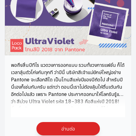
พอถึงสิ้นปีทีไร แวดวงการออกแบบ รวมทั้งวงการแฟชั่น ก็ได้
เวลาลุ้นตัวโก่งกันทุกที ว่าปีนี้ บริษัทสีเจ้าแม่ยักษ์ใหญ่อย่าง
Pantone จะเลือกสีใด เป็นโทนสีแห่งปีของปีถัดไป สำหรับปี
นี้เองก็เช่นกันครับ แต่ทว่า ตอนนี้เราไม่ต้องลุ้นให้ตื่นเต้นกัน
อีกต่อไปแล้ว เพราะ Pantone ประกาศออกมาให้โลกรับรู้แล้ว
ว่า สีม่วง Ultra Violet รหัส 18–383 คือสีแห่งปี 2018!
ซึ่งเมื่อ Pantone ประกาศผลมาปุ๊บ LocoPack ก็ไม่อยากรอ
ช้า ขอนำเสนอข้อมูลดีๆ เกี่ยวกับเจ้าสีม่วงสุดเย้ายวนผ่าน
บทความนี้กันเลย ULTRA VIOLET สำหรับกราฟฟิกและ
อ่านต่อ
แพคเกจจิ้งดีไซน์แฝงไปด้วยความซับซ้อน ดูลึกลับ แต่ให้