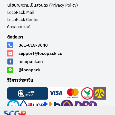
นึงที่ทานได้และไม่มีรสชาติ เป็นแพคเกจจิ้งที่กินได้ไปพร้อมๆกับน้ำเลย 5.
นโยบายความเป็นส่วนตัว (Privacy Policy)
REUSE, REFILL, OR SHAREแน่นอนว่ามีแบรนด์จำนวนมากมายที่หันมา
LocoPack Mail
เริ่มใช้วิธี REFILL สินค้าของตัวเองโดยใช้แพคเกจจิ้งเดิมได้ แต่ละแบรนด์
LocoPack Center
จะมีวิธี REFILL, REUSE สุดสร้างสรรค์อย่างไรขึ้นอยู่กับตัวแบรนด์เอง ไอ
เดียของเครื่องสำอางยี่ห้อ Kjaer Weis ที่มาพร้อมกับการที่เราสามารถ
ติดต่อออนไลน์
REFILL แป้ง ลิปติก หรือ eyeshadow ได้เหมือนที่ใครๆก็ทำกัน แต่ทีเด็ด
อยู่ตรงที่แบรนด์ Kjaer Weis กลับเข้าใจผู้หญิง ว่าน้อยคนนักที่จะใช้ ลิปติก
ติดต่อเรา
แป้ง เครื่องสำอางตัวเองจนหมดแล้วมา REFILL Kjaer Weis เลยจัดให้ผู้
061-018-3040
หญิงที่ซื้อเครื่องสำอางของตนสามารถมา REFILL ของตัวเองได้โดยที่ไม่
ต้องรอให้ของเดิมหมด และถ้ามีสีใหม่ออกมาคุณก็แค่เอาสีเก่ามาแลกก็จะ
support@locopack.co
ได้สีใหม่ไปเลยยย ทั้ง 5 ข้อนับว่าเป็นไอเดียน่าสนใจที่คุณสามารถนำแนวคิด
มาปรับใช้กับแพคเกจจิ้งของคุณได้ ถ้าคุณกำลังคิดอยากทำแบรนด์หรือทำ
locopack.co
แพตเกจจิ้งใหม่ อย่าลืมมาปรึกษา LocoPack ดูก่อนนะครับ เรารับผลิต
@locopack
กล่อง รับออกแบบบรรจุภัณฑ์ ช่วยให้แบรนด์ของคุณโดดเด่น มีภาพ
ลักษณ์ที่ดี เพื่อยอดขายที่เติบโตเพิ่มมากขึ้น
วิธีการชำระเงิน
ครับCredit:&nbsp;thedieline.com
บริษัท อินวีนิค จำกัด