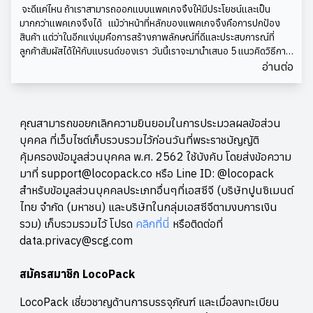
สินค้าหรือบริการของคุณ คุณจะต้องแน่ใจว่าได้ส่งมอบ และสะท้อนถึง
จะดีแค่ไหน ถ้าเราสามารถออกแบบแพคเกจจิ้งให้มีประโยชน์และเป็น
แบรนด์ของคุณอย่างแท้จริง ลดความซับซ้อนของข้อความและการ
มากกว่าแพคเกจจิ้งได้ แม้ว่าหน้าที่หลักของแพคเกจจิ้งคือการปกป้อง
สื่อสาร เพื่อสื่อสารให้ตรงจุดที่สุด เน้นการใช้ภาพมากกว่าการใช้ข้อความ
สินค้า แต่ว่าในอีกแง่มุมคือการสร้างภาพลักษณ์ที่ดีและประสบการณ์ที่
แสดงความเป็นตัวตนของแบรนด์อยู่ตลอดเวลา แบรนด์ที่ยิ่งใหญ่จะแสดง
ลูกค้าสัมผัสได้ให้กับแบรนด์ของเรา วันนี้เราจะมานำเสนอ 5 แนวคิดวิธีการ
ถึงบุคลิกของบริษัทที่ทำให้เรารู้สึกว่าแบรนด์เหล่ านี้เป็นมากกว่าองค์กรการ
ออกแบบแพคเกจจิ้งให้เป็นได้มากกว่าการปกป้องสินค้า แต่ยังเป็นมากกว่า
อ่านต่อ
ค้า บุคลิกของแบรนด์ควรสะท้อนให้เห็นว่าคุณเป็นใครและทำให้คุณแตก
แพคเกจจิ้ง ทั้งในแง่ประโยชน์ใช้สอยที่มากขึ้น และการรักษาสิ่งแวดล้อม
ต่าง จากบริษัทอื่น ๆ อย่างไร ระยะหลังนี้แม้แต่บริษัท Microsoft เอง ก็
พร้อมตัวอย่างไอเดียดีๆจากแบรนด์ที่ออกแบบแพคเกจจิ้งได้อย่าง
ยังหันมาให้ความสำคัญกับการออกแบบบรรจุภัณฑ์ ที่เรียบง่าย และดูหรู
สร้างสรรค์ 1. Less is Moreน้อยแต่มาก แนวคิดจากออกแบบสินค้าที่ใช้
หรามากขึ้น การที่คุณใส่ใจในทุกๆ รายละเอียดแม้กระทั่งบรรจุภัณฑ์ของ
วัสดุในการทำแพคเกจจิ้งให้น้อยลง แต่เพิ่มประโยชน์การใช้สอยให้มากขึ้น
คุณสามารถขอยกเลิกความยินยอมในการประมวลผลข้อส่วน
คุณเองนั้น ทำให้ลูกค้ารับรู้ได้ถึงความเป็นเอกลักษณ์ และความมีตัวตนของ
เป็นแนวคิดง่ายๆ ที่เน้นการใช้ความคิดสร้างสรรค์และความใส่ใจลูกค้ามาก
บุคคล ที่เว็บไซต์เก็บรวบรวมไว้ก่อนวันที่พระราชบัญญัติ
แบรนด์ของคุณได้มากเลยทีเดียว Credit: gianfagnamarketing
ขึ้น ตัวอย่างเช่น allbirds shoes Brand รองเท้าที่ออกแบบกล่องรองเท้า
คุ้มครองข้อมูลส่วนบุคคล พ.ศ. 2562 ใช้บังคับ โดยส่งข้อความ
ภายใต้แนวคิด from store to home เป็นกล่องที่วางในร้านก็ได้ วางใน
มาที่ support@locopack.co หรือ Line ID: @locopack
บ้านก็ดี เพราะโดยตามพฤติกรรมคนส่วนใหญ่เวลาซื้อรองเท้ามักจะมีกล่อง
สำหรับข้อมูลส่วนบุคคลประเภทอื่นๆที่เอสซีจี (บริษัทปูนซิเมนต์
รองเท้าที่ได้มาตอนซื้อ และมีกล่องพลาสติกสำหรับเก็บรองเท้าในบ้าน ยิ่ง
สั่งซื้อออนไลน์เราก็จะได้กล่องไปรษณีย์ ที่ใส่กล้องรองเท้าของเราอีกที
ไทย จำกัด (มหาชน) และบริษัทในกลุ่มเอสซีจีตามงบการเงิน
ด้วย ALLBIRDS SHOES มีการออกแบบกล่องใส่รองเท้าที่จบครบใน
รวม) เก็บรวมรวมไว้ โปรด
คลิกที่นี่
หรือติดต่อที่
กล่องเดียวไปเลย มีทั้งความทนทานสามารถเป็นกล่องพัสดุในตัวได้เลย และ
data.privacy@scg.com
ยังสามารถวางในบ้านแล้วหยิบรองเท้าออกมาใส่ได้อย่างสะดวก และ
ประหยัดเนื้อที่ เรียกได้ว่า LESS IS MORE ที่ลดความจัดจ้านของ แพคเกจ
สมัครสมาชิก LocoPack
จิ้ง ให้น้อยลง แต่เพิ่มประโยชน์ใช้สอยได้มากขึ้นอย่างทวีคูณเลยทีเดียว 2.
Designing the best garbage ถึงแม้ว่าจะหมดหน้าที่ของแพคเกจจิ้ง
LocoPack เชี่ยวชาญด้านการบรรจุภัณฑ์ และเมื่อลงทะเบียน
แล้วจะต้องกลายเป็นขยะ แต่อย่างน้อยก็ต้องเป็นขยะที่ดี ขยะที่ดีในที่นี่หมาย