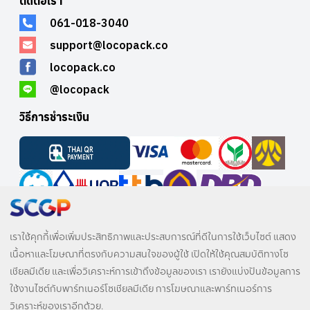
ติดต่อเรา
061-018-3040
support@locopack.co
locopack.co
@locopack
วิธีการชำระเงิน
บริษัท อินวีนิค จำกัด
บริษัท อินวีนิค จำกัด
เราใช้คุกกี้เพื่อเพิ่มประสิทธิภาพและประสบการณ์ที่ดีในการใช้เว็บไซต์ แสดง
เนื้อหาและโฆษณาที่ตรงกับความสนใจของผู้ใช้ เปิดให้ใช้คุณสมบัติทางโซ
เชียลมีเดีย และเพื่อวิเคราะห์การเข้าถึงข้อมูลของเรา เรายังแบ่งปันข้อมูลการ
ใช้งานไซต์กับพาร์ทเนอร์โซเชียลมีเดีย การโฆษณาและพาร์ทเนอร์การ
วิเคราะห์ของเราอีกด้วย.
© 2025 LocoPack All rights reserved.