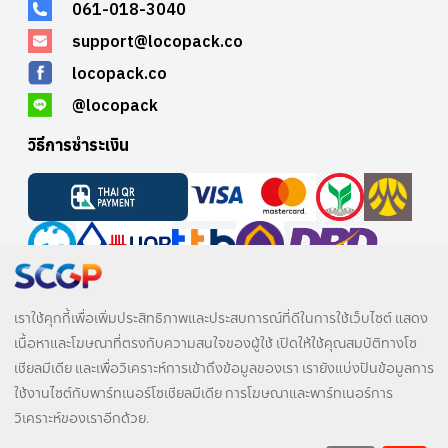
061-018-3040
support@locopack.co
locopack.co
@locopack
วิธีการชำระเงิน
บริษัท อินวีนิค จำกัด
บริษัท อินวีนิค จำกัด
เราใช้คุกกี้เพื่อเพิ่มประสิทธิภาพและประสบการณ์ที่ดีในการใช้เว็บไซต์ แสดง
เนื้อหาและโฆษณาที่ตรงกับความสนใจของผู้ใช้ เปิดให้ใช้คุณสมบัติทางโซ
เชียลมีเดีย และเพื่อวิเคราะห์การเข้าถึงข้อมูลของเรา เรายังแบ่งปันข้อมูลการ
ใช้งานไซต์กับพาร์ทเนอร์โซเชียลมีเดีย การโฆษณาและพาร์ทเนอร์การ
วิเคราะห์ของเราอีกด้วย.
© 2025 LocoPack All rights reserved.