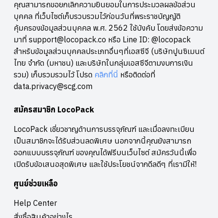
คุณสามารถขอยกเลิกความยินยอมในการประมวลผลข้อส่วน
บุคคล ที่เว็บไซต์เก็บรวบรวมไว้ก่อนวันที่พระราชบัญญัติ
คุ้มครองข้อมูลส่วนบุคคล พ.ศ. 2562 ใช้บังคับ โดยส่งข้อความ
มาที่ support@locopack.co หรือ Line ID: @locopack
สำหรับข้อมูลส่วนบุคคลประเภทอื่นๆที่เอสซีจี (บริษัทปูนซิเมนต์
ไทย จำกัด (มหาชน) และบริษัทในกลุ่มเอสซีจีตามงบการเงิน
รวม) เก็บรวมรวมไว้ โปรด
คลิกที่นี่
หรือติดต่อที่
data.privacy@scg.com
สมัครสมาชิก LocoPack
LocoPack เชี่ยวชาญด้านการบรรจุภัณฑ์ และเมื่อลงทะเบียน
เป็นสมาชิกจะได้รับส่วนลดพิเศษ นอกจากนี้คุณยังสามารถ
ออกแบบบรรจุภัณฑ์ ของคุณได้ฟรีบนเว็บไซต์ สมัครวันนี้เพื่อ
เปิดรับข้อเสนอสุดพิเศษ และใช้ประโยชน์จากดีลดีๆ ที่เรามีให้!
ศูนย์ช่วยเหลือ
Help Center
สั่งซื้อสินค้าอย่างไร