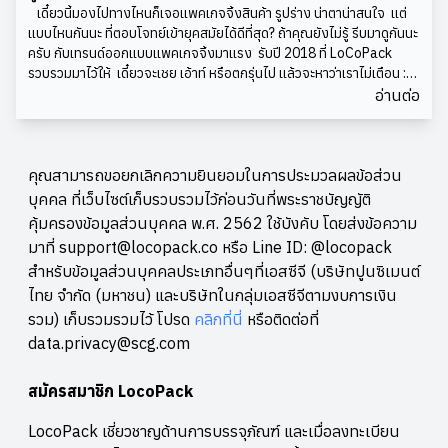
อาทิ ข้อมูลตามกฎหมาย ที่อาจต้องเปลี่ยนแปลงภายหลัง หรือยังเป็นข้อมูล
เดี๋ยวนี้มองไปทางไหนก็เจอแพคเกจจิ้งสินค้า รูปร่าง น่าตาน่าสนใจ แต่
ที่ไม่แน่นอน (ซึ่งคุณไม่อาจจำเป็นต้องปริ้นท์ลงบนแพคเกจจิ้งโดยตรง แต่
แบบไหนกันนะ ที่ตอบโจทย์เข้ายุคสมัยได้ดีที่สุด? ถ้าคุณยังไม่รู้ รีบมาดูกันนะ
อย่าลืมเหลือเนื้อที่ สำหรับการเพิ่มเติมเนื้อหาในส่วนนี้ เช่นพื้นที่เพื่อแปะ
ครับ กับเทรนด์ออกแบบแพคเกจจิ้งมาแรง รับปี 2018 ที่ LoCoPack
สติ๊กเกอร์ หรือปริ๊นท์ลงในภายหลังด้วยนะครับ) 3. แบบที่ชอบ สไตล์ที่ใช่
รวบรวมมาไว้ให้ เดี๋ยวจะเชย เอ้าท์ หรือตกรุ่นไป แล้วจะหาว่าเราไม่เตือน :)
ขอให้รวบรวมแพคเกจจิ้งที่ชอบ เห็นทีไรถูกใจทุกทีไว้เลยนะครับ เลือกเก็บ
1. เรียบง่ายสไตล์มินิมัลเทรนด์การออกแบบสไตล์เรียบง่าย หรือที่วัยรุ่น
อ่านต่อ
ไว้หลายๆแบบ อาจใช้วิธีการถ่ายภาพ ครอปภาพมาไว้ก็ได้ นอกจากนี้ลอง
ติดปากเรียกกันว่า “มินิมัล” จริงๆแล้วเทรนด์นี้มีมาได้สักพักแล้วนะครับ แต่
นึกถึงวัสดุสำหรับทำแพคเกจจิ้งของคุณด้วย เพราะข้อมูลของแบบแพค
ว่าก็ยังถือเป็นเทรนด์มาแรงของช่วงปีหน้าอยู่ ทั้งนี้ทั้งนั้นหากคุณสนใจจะ
เกจจิ้งที่ชอบ จะสามารถนำมาประยุกต์รวมกัน หรือให้ไอเดียแก่ผู้ออกแบบ
ออกแบบแพคเกจจิ้งสไตล์มินิมัลกับเขาบ้าง โจทย์ใหญ่ที่ต้องตีให้แตกก็ คือ
เพื่อสร้างเป็นแพคเกจจิ้งในฝันให้กับแบรนด์ของคุณได้นั่นเอง 4. งบ
การเสาะหา สัญลักษณ์ เครื่องหมาย ที่เชื่อมโยงไปถึงผู้พบเห็นซึ่งสามารถ
คุณสามารถขอยกเลิกความยินยอมในการประมวลผลข้อส่วน
ประมาณ งบประมาณการผลิต และต้นทุนของแพคเกจจิ้ง คืออีกข้อสำคัญ
สื่อได้ชัดว่า สินค้าชนิดนี้คืออะไร ทำงานอย่างไร ได้มากที่สุด เพื่อให้แพคเกจ
บุคคล ที่เว็บไซต์เก็บรวบรวมไว้ก่อนวันที่พระราชบัญญัติ
ที่ต้องคำนึงถึงก่อนเริ่มลงมือออกแบบ ทั้งนี้ต้นทุน หรือเรื่องเงินๆทองๆ
จิ้งข้อความน้อย ดูเรียบง่ายได้มากนั่นเอง2. อบอุ่นใจด้วยสีพาสเทลจากที่
ของการผลิตแพคเกจจิ้งที่ว่า จะแบ่งออกได้เป็น 2 กรณี คือ ค่าใช้จ่าย
คุ้มครองข้อมูลส่วนบุคคล พ.ศ. 2562 ใช้บังคับ โดยส่งข้อความ
ตกเทรนด์กันไปนาน สำหรับปี 2018 นี้นั้น ความฮอตฮิตของ “โทนสีพาส
เบื้องต้นเพื่อการออกแบบ ครอบคลุมถึง ค่าจ้างออกแบบ ค่าแม่พิมพ์ ซึ่งค่า
มาที่ support@locopack.co หรือ Line ID: @locopack
เทล” กำลังกลับมาอีกครั้ง! ด้วยโทนสีอบอุ่น แฝงความสงบเสงี่ยมแต่กิ๊บเก๋
ใช้จ่ายในหมวดนี้ มักจ่ายกันเพียงครั้งเดียวเพื่อการใช้ที่ยาวนาน ต้นทุนต่อ
สำหรับข้อมูลส่วนบุคคลประเภทอื่นๆที่เอสซีจี (บริษัทปูนซิเมนต์
ให้แพคเกจจิ้งที่ใช้สีพาสเทล ดูเป็นสินค้าที่เป็นมิตรกับผู้บริโภค นอกจากนี้
ชิ้น ซึ่งรวมถึงค่าวัสดุและค่าแรงงานที่ใช้ต่อแพคเกจจิ้งหนึ่งชิ้น นอกจากนี้
คุณสมบัติของสีพาสเทลคือการทำหน้าที่เสมือนเป็น “แสงสว่าง” ไปในตัว
ไทย จำกัด (มหาชน) และบริษัทในกลุ่มเอสซีจีตามงบการเงิน
อย่าลืมว่า งบประมาณที่ถูกกว่าใช่ว่าดีกว่าเสมอไป เพราะการใช้วัสดุ
ซึ่งแสงสว่างนี่ไงครับที่เป็นพลังงานดึงดูดผู้บริโภคให้สนใจ 3. สนุกได้ด้วย
รวม) เก็บรวมรวมไว้ โปรด
คลิกที่นี่
หรือติดต่อที่
คุณภาพดี การออกแบบมีคุณภาพ จะสามารถสร้างภาพลักษณ์ที่ดีให้กับ
ลายเส้นดูเดิ้ลDoodle หรือ ลายเส้นขยุกขยิก ที่กำลังฮิตมากในโลกออนไลน์
สินค้าให้ดูโดดเด่นกว่าแบรนด์คู่แข่งอย่างไรก็ตาม การออกแบบแพคเกจจิ้ง
data.privacy@scg.com
ได้ถูกจัดระบบเข้าเป็นดีไซน์แพคเกจจิ้งที่อินเทรนด์มากในปัจจุบัน ทั้งนี้
ที่ดี ให้มีภาพลักษณ์เตะตา น่าดึงดูด ที่คำนึงถึงความเหมาะสม และถูกใจทั้ง
เพราะนอกจากลายเส้นขยุกขยิก แบบไม่ได้ตั้งใจวาดขึ้นมาสามารถช่วย
ฝ่ายผู้ซื้อและผู้ขายก็สามารถทำได้ในราคาประหยัด และต้นทุนที่ถูกกว่า สิ่ง
สมัครสมาชิก LocoPack
กระชากวัย สร้างความรู้สึกกระชุ่มกระชวย เหมือนได้หวนกลับไปนั่งวาดรูป
สำคัญอยู่ที่ความคิด ไอเดียและความเชี่ยวชาญในการออกแบบแพคเกจจิ้ง
เล่นสมัยเป็นเด็กได้แล้วนั้น ลายเส้นดูเดิ้ลยังสามารถสร้างอารมณ์
นั่นเอง Credit: 99designs
LocoPack เชี่ยวชาญด้านการบรรจุภัณฑ์ และเมื่อลงทะเบียน
สนุกสนาน ครื้นเครงให้กับตัวสินค้าได้มากเลยทีเดียว4. โปสเตอร์ภาพยนตร์