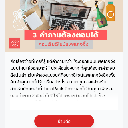
คือเรื่องง่ายที่ใครก็รู้ แต่คำถามที่ว่า “จะออกแบบแพคเกจจิ้ง
แบบไหนให้ออกมาดี?” นี่สิ คือเรื่องยาก ที่คุณต้องหาคำตอบ
ดังนั้นสำหรับเจ้าของแบรนด์ที่อยากดีไซน์แพคเกจจิ้งดีๆเพื่อ
สินค้าคุณ แต่ไม่รู้จะเริ่มอย่างไร คุณมาถูกทางแล้วครับ
สำหรับปัญหาข้อนี้ LocoPack มีทางออกให้กับคุณ เพียงลอง
ตอบคำถาม 3 ข้อต่อไปนี้ให้ได้ เพราะถ้าตอบได้แล้วก็จะ
สามารถทราบได้ในทันที ว่าแนวทางเพื่อการออกแบบแพค
เกจจิ้งสำหรับสินค้าของคุณควรเป็นอย่างไร 1. สินค้าของ
คุณคืออะไร?ก่อนอื่นเพื่อกำหนดลักษณะโดยรวมของแพคเกจ
อ่านต่อ
จิ้ง ลองพิจารณากันก่อนครับ ว่าสินค้าของคุณเป็นสินค้า