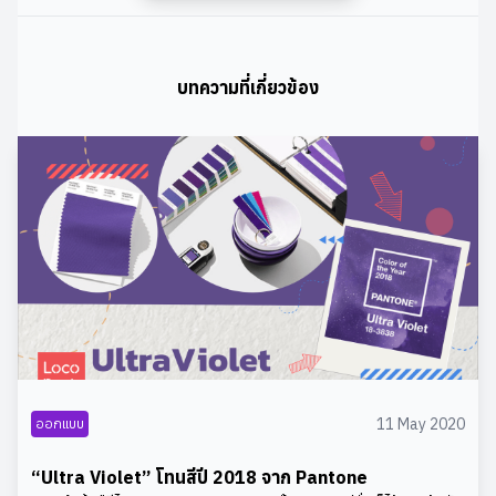
ประเภทไหน ทำจากอะไร ขนาดเท่าไร ความคงทนเป็นอย่างไร
เพราะสิ่งเหล่านี้ล้วนมีผลต่อการออกแบบแพคเกจจิ้งทั้งสิ้น
ในขณะที่สินค้าเปราะบางแตกง่าย ต้องการบรรจุภัณฑ์มั่นคง
แข็งแรง รองรับการกระแทกขณะขนส่ง สินค้ารูปทรงแปลกตา
บทความที่เกี่ยวข้อง
อาจต้องการบรรจุภัณฑ์ออกแบบพิเศษที่พิถีพิถันมากกว่าการ
เลือกใช้กล่องรูปทรงธรรมดา 2. ใครคือผู้ซื้อสินค้า?ผู้ชาย ผู้
หญิง เด็กเล็ก หรือผู้ใหญ่ ใครคือกลุ่มเป้าหมายของสินค้าคุณ?
เพราะกลุ่มคนแต่ละกลุ่ม ย่อมถูกดึงดูดด้วยรูปลักษณ์ของแพค
เกจจิ้งที่แตกต่างกัน ในขณะที่แพคเกจจิ้งสำหรับกลุ่มลูกค้า
ผู้ใหญ่หรือสูงวัย ควรเป็นการดีไซน์แบบง่าย และมีตัวอักษร
ขนาดใหญ่เพื่อให้เห็นข้อความได้ชัดเจน การออกแบบแพคเกจ
จิ้งที่ดูเปรี้ยวเท่หรูหราก็สามารถดึงดูดกลุ่มลูกค้ามีฐานะที่ชอบ
ความโก้หรูดูดี ดังนั้นการทราบก่อนว่าผู้ซื้อสินค้า คือกลุ่ม
บุคคลประเภทไหน เราก็จะสามารถกำหนดทิศทางการ
ออกแบบบรรจุภัณฑ์ได้ง่ายขึ้น3. สินค้าจะถูกจำหน่ายอย่างไร
?ลองพิจารณาสักนิด สินค้าของคุณนั้นถูกจำหน่าย ซื้อขายใน
11 May 2020
ออกแบบ
ช่องทางไหน เป็นการตั้งสินค้าหน้าร้าน ซื้อมาจำหน่ายไปแบบ
ปกติ หรือผ่านการสั่งซื้อออนไลน์? เมื่อสถานที่ขายสินค้าต่าง
“Ultra Violet” โทนสีปี 2018 จาก Pantone
กลยุทธ์การออกแบบผลิตภัณฑ์ก็ต่างกัน หากเป็นการวาง