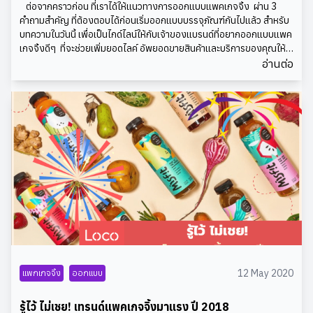
ต่อจากคราวก่อน ที่เราได้ให้แนวทางการออกแบบแพคเกจจิ้ง ผ่าน 3
งาม ถือเป็นมนต์ขลังของสีม่วง Ultra Violet ที่สามารถใช้เสริม แต่ง
คำถามสำคัญ ที่ต้องตอบได้ก่อนเริ่มออกแบบบรรจุภัณฑ์กันไปแล้ว สำหรับ
ประกายเพื่อเพิ่มความงามน่าหลงใหลให้กับทุกๆคน ด้วยความนุ่มลึกแบบ
บทความในวันนี้ เพื่อเป็นไกด์ไลน์ให้กับเจ้าของแบรนด์ที่อยากออกแบบแพค
เป็นธรรมชาติที่เข้ากันได้ดีกับความลงตัวของการผสมสี ไล่สี สีม่วงได้ถูกคัด
เกจจิ้งดีๆ ที่จะช่วยเพิ่มยอดไลค์ อัพยอดขายสินค้าและบริการของคุณให้
เลือกเพื่อเป็นตัวแทนของความงามในวงการแฟชั่นผ่านหลายกรรมวิธีการ
ได้ LocoPack ขอกระเถิบลงรายละเอียดเพิ่มเติมกันอีกสักหน่อยนะครับ
อ่านต่อ
ใช้ ไม่ว่าการใช้สีม่วงเดี่ยวๆ เพื่อทาเป็นลิปสติก หรือใช้เป็นสีเล็บสามารถที่
โดยขอพูดต่อกันถึง “ข้อมูลที่คุณต้องมีพร้อม” เพื่อการสร้าง และผลิต
สร้างเอกลักษณ์มั่นใจปนเท่ห์ ให้กับผู้เลือกใช้ หรือการใช้สีม่วงผสมกับสีเม
แพคเกจจิ้งดีๆ พร้อมใช้งานที่จะออกมาตรงใจผู้ขาย และถูกใจผู้ซื้อได้
ทาลิกเพื่อใช้กับเปลือกตาให้เจ้าของดวงตาดูลึกลับ เป็นปริศนาดั่งสีของ
อย่างแน่นอน 1. ข้อมูลเกี่ยวกับแบรนด์เพราะสินค้าและแพคเกจจิ้ง คือสื่อ
จักรวาลก็นับเป็นอีกเคล็ดลับวิธีสร้างความน่าดึงดูดที่น่าสนใจ นอกจากนี้สี
สำคัญเพื่อการโปรโมทแบรนด์ของคุณสู่สายตาของลูกค้าและผู้พบเห็น ดัง
ม่วงยังได้ถูกเลือกใช้เป็นเฉดสีสำหรับการย้อมเส้นผมที่นับวันจะได้รับความ
นั้นการออกแบบแพคเกจจิ้งจึงต้องใส่ใจในรายละเอียดอัตลักษณ์ของ
นิยมมากขึ้นในมุมมองความงามแบบ Street StyleULTRA VIOLET เพื่อ
แบรนด์ โดยก่อนการเริ่มออกแบบ คุณควรมีข้อมูลเกี่ยวกับอัตลักษณ์ของ
การแต่งบ้าน หากกำลังมองหาหนทางเพื่อเปลี่ยนห้องแบบเดิมๆให้เป็น ห้อง
แบรนด์ดังต่อไปนี้ครบถ้วนกันเสียก่อน สีหลัก เฉดสีที่เลือกใช้: ชื่อสี โค้ดสี
ที่บ่งบอกความเป็นตัวเองได้มากขึ้น การเลือกใช้สีม่วง Ultra Violet นับ
ฟ้อนต์ตัวอักษร: ให้ระบุการใช้ให้ชัดเจน อาทิ ตัวหนาสำหรับหัวข้อ ตัวเล็ก
เป็นวิธีที่น่าสนใจที่ Pantone เสนอ ด้วยคุณสมบัติที่สามารถเข้ากันได้ดีกับสี
บางสำหรับข้อมูลทั่วไป โลโก้ของแบรนด์: จัดเตรียมประเภทไฟล์ที่เหมาะสม
ต่างๆ เพื่อสร้างเอกลักษณ์เฉพาะตัว การจับคู่สีม่วงกับสีสันโทนสดใสหรือ สี
เพื่อการจัดพิมพ์ 2. ข้อมูลที่ต้องมีบนแพคเกจจิ้ง แต่ละประเภทสินค้า แต่ละ
สว่างสามารถช่วยฉุดความโดดเด่นของเครื่องแต่งบ้านชิ้นอื่นๆ นอกจากนี้สี
แบรนด์ ย่อมมีข้อมูลเพื่อการปริ้นท์บนแพคเกจจิ้งแตกต่างกันไป ดังนั้น
ม่วง ยังนับเป็นสีที่เหมาะสมสำหรับการใช้งานในทุกๆห้องของบ้าน หรือ
เพื่อสร้างแพคเกจจิ้งตรงใจ สามารถใช้งานได้จริง การมีข้อมูลในส่วนนี้ไว้
อาคารได้ด้วยเช่นกัน Credit: Pantone
ครบถ้วนก่อนจึงสำคัญมากนะครับ ทั้งนี้ข้อมูลที่ต้องมีเพื่อระบุบนแพคเกจ
จิ้ง ก็ได้แก่ ข้อความ: เช่น ชื่อสินค้า คำขวัญ คำอธิบายสั้นๆเกี่ยวกับสินค้า
รูปภาพ: ไม่ว่าจะภาพพรีเซนเตอร์ ภาพส่วนประกอบ หรือภาพสินค้า ขอให้
12 May 2020
แพกเกจจิ้ง
ออกแบบ
จัดเตรียมไว้ให้พร้อมก่อนเริ่มต้นการออกแบบ เครื่องหมายที่จำเป็น: อาทิ
บาร์โค้ด เครื่องหมายการค้า เครื่องหมายรับรองจากภาครัฐ ข้อมูลอื่นๆ:
รู้ไว้ ไม่เชย! เทรนด์แพคเกจจิ้งมาแรง ปี 2018