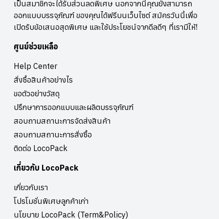
นอกจากจะดูแปลกใหม่ ต้องตาผู้บริโภค แฟนคลับภาพยนตร์ และนักสะสม
เป็นสมาชิกจะได้รับส่วนลดพิเศษ นอกจากนี้คุณยังสามารถ
แล้ว การใช้สไตล์การออกแบบแพคเกจจิ้งที่อิงจากโปสเตอร์หนังเรื่อง
ออกแบบบรรจุภัณฑ์ ของคุณได้ฟรีบนเว็บไซต์ สมัครวันนี้เพื่อ
โปรด ยังเป็นกรรมวิธีบอกเล่าเรื่องราว และสื่อถึงภาพลักษณ์ ข้อมูลของ
เปิดรับข้อเสนอสุดพิเศษ และใช้ประโยชน์จากดีลดีๆ ที่เรามีให้!
สินค้าได้อย่างแนบเนียน5. ชัดเจนด้วยอักษรตัวใหญ่หากคุณคือเจ้าของ
สินค้าที่อยากนำเสนอข้อมูลของสินค้าให้กับกลุ่มลูกค้าแบบตรงไปตรงมา
ศูนย์ช่วยเหลือ
การเลือกใช้ตัวอักษรตัวใหญ่ เห็นชัด คือตัวเลือกเพื่อการออกแบบที่ใช่และ
น่าตรงใจเป็นที่สุด นอกจากนี้ยังสามารถเติมลูกเล่นด้วย การเลือกใช้ฟ้อนต์
Help Center
สวย สีที่ดูดี หรือแม้แต่การแต่งเสริมข้อความด้วยมุขตลก สนุกๆ เพื่อดึงดูด
สั่งซื้อสินค้าอย่างไร
ความสนใจ6. โดดเด่นด้วยรูปทรงแปลกตาเหมาะสำหรับผู้ที่อยากสร้างความ
โดดเด่นให้สินค้า แต่ไม่อยากเน้นเฉพาะแค่เรื่องสี หรือข้อความบนแพคเกจ
ขอตัวอย่างวัสดุ
จิ้ง การเลือกใช้แพคเกจรูปทรงแปลกใหม่ แปลกตาไปเลยคืออีกทางเลือกที่
ปรึกษาการออกแบบและผลิตบรรจุภัณฑ์
น่าสนใจ เพราะเชื่อเถอะครับ ด้วยเอกลักษณ์ของรูปทรงแพคเกจนี้
ผลิตภัณฑ์ของคุณจะไม่เหมือนใครและไม่มีใครเหมือนอย่างแน่นอน7. วิน
สอบถามสถานะการจัดส่งสินค้า
เทจ เก่าๆแต่เก๋า เราจะก้าวสู่ยุคสมัยใหม่โดยไม่ให้ความสำคัญกับอดีตที่ผ่าน
สอบถามสถานะการสั่งซื้อ
มาไม่ได้ สำหรับวงการการออกแบบแพคเกจจิ้งก็เช่นกัน แม้จะก้าวเข้าปี
ติดต่อ LocoPack
2018 แต่ทั้งนักออกแบบและผู้บริโภคล้วนต่างยังซูฮกแพคเกจจิ้งสไตล์วิน
เทจสุดเก๋ากันอยู่ นอกจากนี้แพคเกจจิ้งวินเทจ ยังให้ความรู้สึกถึงความ
เกี่ยวกับ LocoPack
ละเอียดชดช้อย ของทั้งเรื่องการออกแบบ และตัวผลิตภัณฑ์8. ออกแบบ
ด้วยภาพถ่ายการผสมผสานภาพถ่ายลงในการออกแบบแพคเกจจิ้ง เช่น
เกี่ยวกับเรา
การใช้วิธี Collage คืออีกเทรนด์หนึ่งที่น่าจับตามองนะครับ เพราะลูกเล่น
ดังกล่าวมักให้มุมมองแปลกใหม่ น่าหยุดดูอยู่เสมอ อย่างในภาพตัวอย่างต่อ
โปรโมชั่นพิเศษลูกค้าเก่า
ไปนี้ ที่ผู้ออกแบบนำภาพถ่ายของเจ้าหมีมาตัดแปะกับอุปกรณ์ของพ่อครัว
นโยบาย LocoPack (Term&Policy)
เกิดเป็นดีไซน์ของอาหารกระป๋องที่แปลกใหม่ดูสนุก น่ามองอยู่ไม่น้อย9. เท