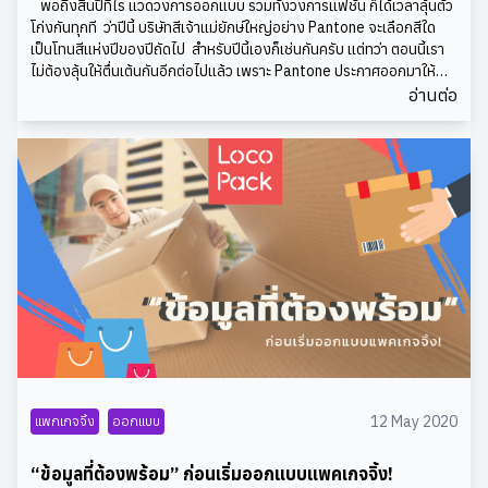
พอถึงสิ้นปีทีไร แวดวงการออกแบบ รวมทั้งวงการแฟชั่น ก็ได้เวลาลุ้นตัว
สินค้าบนชั้นวาง มีคู่แข่งเป็นสินค้าประเภทเดียวกัน สินค้า
โก่งกันทุกที ว่าปีนี้ บริษัทสีเจ้าแม่ยักษ์ใหญ่อย่าง Pantone จะเลือกสีใด
ของคุณต้องการบรรจุภัณฑ์ที่โดดเด่นและแตกต่าง เพื่อดึงดูด
เป็นโทนสีแห่งปีของปีถัดไป สำหรับปีนี้เองก็เช่นกันครับ แต่ทว่า ตอนนี้เรา
สายตา แต่ถ้าสินค้าของคุณเน้นช่องทางการขายบนโลก
ไม่ต้องลุ้นให้ตื่นเต้นกันอีกต่อไปแล้ว เพราะ Pantone ประกาศออกมาให้
โลกรับรู้แล้วว่า สีม่วง Ultra Violet รหัส 18–383 คือสีแห่งปี 2018! ซึ่ง
ออนไลน์ คุณก็ต้องมองหาการออกแบบแพคเกจจิ้งที่ให้ความ
อ่านต่อ
เมื่อ Pantone ประกาศผลมาปุ๊บ LocoPack ก็ไม่อยากรอช้า ขอนำเสนอ
สะดวก และเหมาะสมกับการขนส่งทางไกลมากกว่าภาพลักษณ์
ข้อมูลดีๆ เกี่ยวกับเจ้าสีม่วงสุดเย้ายวนผ่านบทความนี้กันเลย ULTRA
แพคเกจจิ้งที่ต้องโดดเด่นกว่าใครCredit: 99designs
VIOLET สำหรับกราฟฟิกและแพคเกจจิ้งดีไซน์แฝงไปด้วยความซับซ้อน ดู
ลึกลับ แต่ให้ความรู้สึกกลมกลืน สีม่วง Ultra Violet ได้ถูกคัดเลือกให้เป็น
โทนสีแห่งปีสำหรับแวดวงการออกแบบกราฟฟิกและแพคเกจจิ้ง ซึ่งผล
การคัดเลือกครั้งนี้ ถือว่าสอดคล้องกับทิศทางของผลงานดีไซน์เนอร์จาก
ทั่วโลกเป็นอย่างดี ดั่งที่ปรากฏให้เห็นในเทรนด์การออกแบบแพคเกจจิ้ง
สินค้าอุปโภคบริโภค สินค้าเสริมความงาม รวมไปถึงผลิตภัณฑ์จากแบรนด์
หรู ซึ่งนับวันจะยิ่งเน้นความซับซ้อนและมิติของการออกแบบที่มากขึ้นยิ่ง
กว่าเดิม ULTRA VIOLET และวงการแฟชั่นด้วยคุณสมบัติที่มีความเป็นก
ลางระหว่างเพศหญิงและเพศชาย ตัวเลือกอย่างสีม่วง Ultra Violet ที่
ผสมผสานกันระหว่างพื้นสีของสีแดง และสีฟ้า ได้ถูกหยิบยกเป็นเครื่องมือ
เพื่อสร้างความรู้สึกเชื่อมโยงระหว่างผู้ออกแบบ ผู้ผลิตและผู้บริโภคทุกๆ
เพศ นอกจากนี้ความเข้ากันได้ดีกับสี และวัสดุที่หลากหลายอย่างไม่จำกัด
อาทิ การใช้สีทองกับสีม่วงเพื่อให้บรรยากาศหรูหรา การใช้สีเขียวเทากับสี
12 May 2020
แพกเกจจิ้ง
ออกแบบ
ม่วงก็ให้ความรู้สึกเป็นธรรมชาติ นอกจากนี้การจับคู่ผ้าหรูอย่างกำมะหยี่กับ
สีม่วงสำหรับชุดราตรีงานกลางคืน ก็ดูเข้ากันได้ดีไม่แพ้การเลือกใช้สีม่วง
“ข้อมูลที่ต้องพร้อม” ก่อนเริ่มออกแบบแพคเกจจิ้ง!
สำหรับสินค้านักกีฬา หรือรองเท้าผ้าใบ ULTRA VIOLET ในแวดวงความ