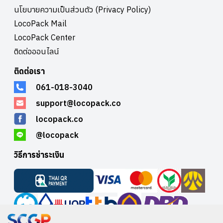
คนิคฮอโลกราฟีการนำเอาเทคนิคโฮโลกราฟีมาใช้กับการออกแบบ
นโยบายความเป็นส่วนตัว (Privacy Policy)
ผลิตภัณฑ์ คือ อีกหนึ่งดีไซน์สำหรับยุคสมัยใหม่อย่างแท้จริง นอกจากเสริม
LocoPack Mail
สร้างลุคหรูหราให้กับสินค้า การใช้โฮโลกราฟีกับวัสดุชนิดใดๆก็ตาม
LocoPack Center
สามารถเปลี่ยนจากกระดาษ หรือพลาสติกธรรมดาๆ ให้มีลูกเล่นทั้งแสงและ
เงาที่น่าดูชม10. ไล่สี เพื่อความทันสมัยลองดูไอคอนของอินสตราแกรมรุ่น
ติดต่อออนไลน์
ใหม่ดู คุณสามารถสัมผัสได้ถึงความทันสมัยมากกว่าเดิมใช่ไหมครับ? นั่นไง
ล่ะ คือสิ่งที่การออกแบบด้วยเทคนิคไล่สี สามารถทำให้ผู้พบเห็นสัมผัสได้
ติดต่อเรา
นอกจากนี้ผลิตภัณฑ์บนท้องตลาดอีกหลายชิ้นเริ่มหันมาใช้ลูกเล่นนี้กันมาก
061-018-3040
ขึ้น เพราะใครเล่า จะไม่อยากให้สินค้าของตัวเองดูดี ทันสมัย ขึ้นมากับเขา
บ้างCredit: 99designs
support@locopack.co
locopack.co
@locopack
วิธีการชำระเงิน
บริษัท อินวีนิค จำกัด